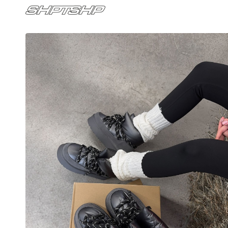
S
К
Ли