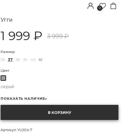
0
Угги
1 999 ₽
3 999 ₽
Размер
36
37
38
39
40
41
Цвет
+7(985)717-96-33
Обратный звонок
серый
ПОКАЗАТЬ НАЛИЧИЕ
36
В КОРЗИНУ
МСК:
нет в наличии
СПБ:
нет в наличии
Артикул: YL004-7
37