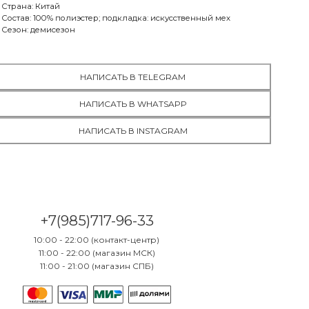
Страна: Китай
МСК:
есть в наличии
Состав: 100% полиэстер; подкладка: искусственный мех
СПБ:
нет в наличии
Сезон: демисезон
38
МСК:
нет в наличии
СПБ:
нет в наличии
НАПИСАТЬ В TELEGRAM
39
НАПИСАТЬ В WHATSAPP
МСК:
нет в наличии
СПБ:
нет в наличии
НАПИСАТЬ В INSTAGRAM
40
МСК:
нет в наличии
СПБ:
нет в наличии
41
МСК:
есть в наличии
+7(985)717-96-33
СПБ:
нет в наличии
10:00 - 22:00 (контакт-центр)
11:00 - 22:00 (магазин МСК)
11:00 - 21:00 (магазин СПБ)