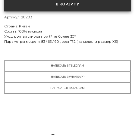
XS
В КОРЗИНУ
МСК:
есть в наличии
СПБ:
нет в наличии
Артикул: 20203
S
Страна: Китай
МСК:
есть в наличии
Состав: 100% вискоза
СПБ:
нет в наличии
Уход: ручная стирка при t° не более 30°
Параметры модели: 83 / 63 / 90 , рост 172 (на модели размер XS)
M
МСК:
есть в наличии
СПБ:
нет в наличии
НАПИСАТЬ В TELEGRAM
НАПИСАТЬ В WHATSAPP
НАПИСАТЬ В INSTAGRAM