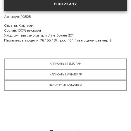
S
В КОРЗИНУ
МСК:
есть в наличии
СПБ:
нет в наличии
Артикул: P0525
M
Страна: Киргизия
МСК:
нет в наличии
Состав: 100% вискоза
СПБ:
нет в наличии
Уход: ручная стирка при t° не более 30°
Параметры модели: 76 / 60 / 87 , рост 164 (на модели размер S)
НАПИСАТЬ В TELEGRAM
НАПИСАТЬ В WHATSAPP
НАПИСАТЬ В INSTAGRAM