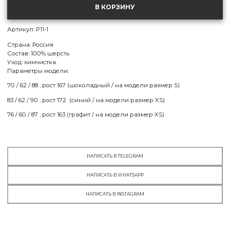
S
В КОРЗИНУ
МСК:
есть в наличии
СПБ:
нет в наличии
Артикул: P11-1
M
Страна: Россия
МСК:
есть в наличии
Состав: 100% шерсть
СПБ:
нет в наличии
Уход: химчистка
Параметры модели:
L
70 / 62 / 88 , рост 167 (шоколадный / на модели размер S)
МСК:
есть в наличии
СПБ:
нет в наличии
83 / 62 / 90 , рост 172 (синий / на модели размер XS)
76 / 60 / 87 , рост 163 (графит / на модели размер XS)
НАПИСАТЬ В TELEGRAM
НАПИСАТЬ В WHATSAPP
НАПИСАТЬ В INSTAGRAM