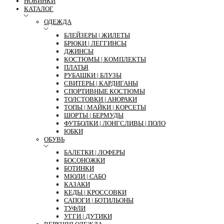
НОВИНКИ
КАТАЛОГ
ОДЕЖДА
БЛЕЙЗЕРЫ | ЖИЛЕТЫ
БРЮКИ | ЛЕГГИНСЫ
ДЖИНСЫ
КОСТЮМЫ | КОМПЛЕКТЫ
ПЛАТЬЯ
РУБАШКИ | БЛУЗЫ
СВИТЕРЫ | КАРДИГАНЫ
СПОРТИВНЫЕ КОСТЮМЫ
ТОЛСТОВКИ | АНОРАКИ
ТОПЫ | МАЙКИ | КОРСЕТЫ
ШОРТЫ | БЕРМУДЫ
ФУТБОЛКИ | ЛОНГСЛИВЫ | ПОЛО
ЮБКИ
ОБУВЬ
БАЛЕТКИ | ЛОФЕРЫ
БОСОНОЖКИ
БОТИНКИ
МЮЛИ | САБО
КАЗАКИ
КЕДЫ | КРОССОВКИ
САПОГИ | БОТИЛЬОНЫ
ТУФЛИ
УГГИ | ДУТИКИ