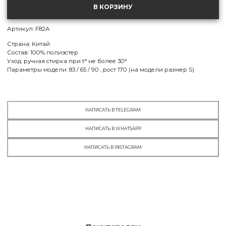
S
В КОРЗИНУ
МСК:
нет в наличии
СПБ:
нет в наличии
Артикул: F82A
M
Страна: Китай
МСК:
нет в наличии
Состав: 100% полиэстер
СПБ:
нет в наличии
Уход: ручная стирка при t° не более 30°
Параметры модели: 83 / 65 / 90 , рост 170 (на модели размер S)
L
МСК:
есть в наличии
СПБ:
нет в наличии
XL
НАПИСАТЬ В TELEGRAM
МСК:
есть в наличии
НАПИСАТЬ В WHATSAPP
СПБ:
нет в наличии
НАПИСАТЬ В INSTAGRAM