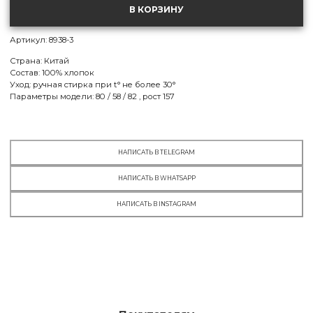
one size
В КОРЗИНУ
МСК:
есть в наличии
СПБ:
есть в наличии
Артикул: 8938-3
Страна: Китай
Состав: 100% хлопок
Уход: ручная стирка при t° не более 30°
Параметры модели:
80 / 58 / 82 , рост 157
НАПИСАТЬ В TELEGRAM
НАПИСАТЬ В WHATSAPP
НАПИСАТЬ В INSTAGRAM