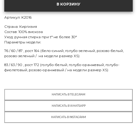
XS
В КОРЗИНУ
МСК:
есть в наличии
СПБ:
есть в наличии
Артикул: K2016
S
Страна: Киргизия
МСК:
нет в наличии
Состав: 100% вискоза
СПБ:
нет в наличии
Уход: ручная стирка при t° не более 30°
Параметры модели:
M
76 / 60 / 87 , рост 164 (бело-синий, голубо-зеленый, розово-белый,
МСК:
нет в наличии
розово-зеленый / на модели размер XS)
СПБ:
есть в наличии
83 / 63 / 90 , рост 172 (голубо-белый, голубо-оранжевый, голубо-
L
фиолетовый, розово-оранжевый / на модели размер XS)
МСК:
нет в наличии
СПБ:
нет в наличии
НАПИСАТЬ В TELEGRAM
НАПИСАТЬ В WHATSAPP
НАПИСАТЬ В INSTAGRAM