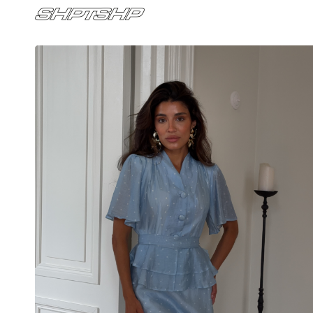
S
К
Ли