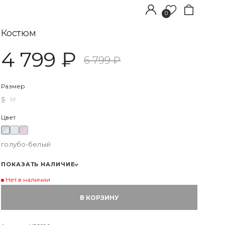
0
Костюм
4 799 ₽
6 799 ₽
Размер
S
M
+7(985)717-96-33
Обратный звонок
Цвет
голубо-белый
ПОКАЗАТЬ НАЛИЧИЕ
Нет в наличии
S
МСК:
нет в наличии
В КОРЗИНУ
СПБ:
нет в наличии
M