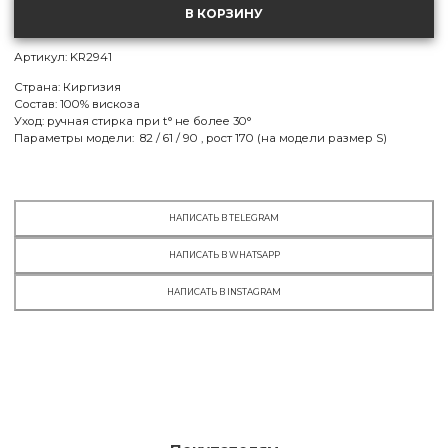
S
В КОРЗИНУ
МСК:
нет в наличии
СПБ:
нет в наличии
Артикул: KR2941
M
Страна: Киргизия
МСК:
нет в наличии
Состав: 100% вискоза
СПБ:
есть в наличии
Уход: ручная стирка при t° не более 30°
Параметры модели:
82 / 61 / 90 , рост 170 (на модели размер S)
НАПИСАТЬ В TELEGRAM
НАПИСАТЬ В WHATSAPP
НАПИСАТЬ В INSTAGRAM