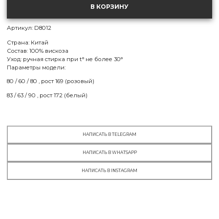
one size
В КОРЗИНУ
МСК:
нет в наличии
СПБ:
есть в наличии
Артикул: D8012
Страна: Китай
Состав: 100% вискоза
Уход: ручная стирка при t° не более 30°
Параметры модели:
80 / 60 / 80 , рост 169 (розовый)
83 / 63 / 90 , рост 172 (белый)
НАПИСАТЬ В TELEGRAM
НАПИСАТЬ В WHATSAPP
НАПИСАТЬ В INSTAGRAM